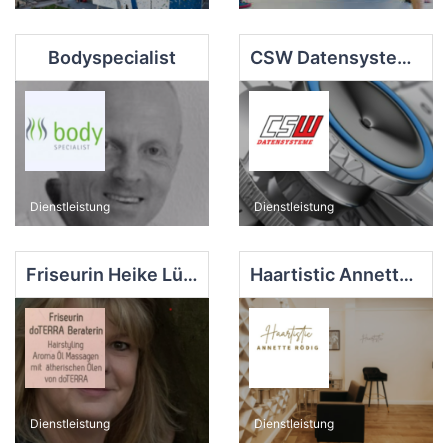
Bodyspecialist
CSW Datensysteme GmbH
Dienstleistung
Dienstleistung
Friseurin Heike Lübke-Thran c/o Vita Balance
Haartistic Annette Rödig | Private Hair - Atelier
Dienstleistung
Dienstleistung