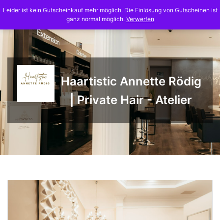
Skip
Leider ist kein Gutscheinkauf mehr möglich. Die Einlösung von Gutscheinen ist
to
ganz normal möglich.
Verwerfen
content
Haartistic Annette Rödig
| Private Hair - Atelier