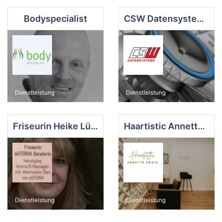
Bodyspecialist
CSW Datensysteme GmbH
Dienstleistung
Dienstleistung
Friseurin Heike Lübke-Thran c/o Vita Balance
Haartistic Annette Rödig | Private Hair - Atelier
Dienstleistung
Dienstleistung