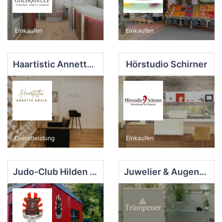
Einkaufen
Einkaufen
Haartistic Annette Rödig | Private Hair - Atelier
Hörstudio Schirner
Dienstleistung
Einkaufen
Judo-Club Hilden 1951 e.V. (Trainigsstätte für Judo & Brazilian Jiu-Jitsu)
Juwelier & Augenoptik Trümpener e.K.