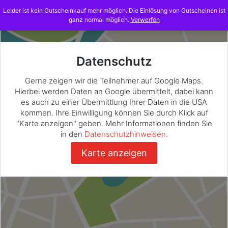
Skip
Leider ist kein Gutscheinkauf mehr möglich. Die Einlösung von Gutscheinen ist
to
ganz normal möglich.
Verwerfen
content
Datenschutz
Gerne zeigen wir die Teilnehmer auf Google Maps.
Hierbei werden Daten an Google übermittelt, dabei kann
es auch zu einer Übermittlung Ihrer Daten in die USA
kommen. Ihre Einwilligung können Sie durch Klick auf
"Karte anzeigen" geben. Mehr Informationen finden Sie
in den
Datenschutzhinweisen
.
Karte anzeigen